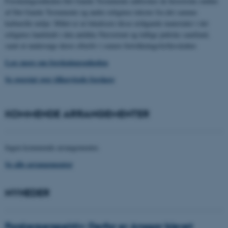
Forskningsenheden Det Gamle Testamente udforsker de historiske rødder
af Det Gamle Testamente og andre religiøse tekster fra det samme
kulturelle miljø. Målet er at lokalisere disse ældgamle materialer i det
religiøse landskab i den antikke Nærorient og tidlige jødiske samfund,
samt at undersøge deres efterliv i senere fortolkningsfællesskaber.
Læs mere om forskningsenheden
Se oversigt over tilknyttede forskere
KOMMENDE ARRANGEMENTER
Ingen kommende arrangementer.
Se alle arrangementer
NYHEDER
Forskerperspektiv: Derfor er Ansgar blevet