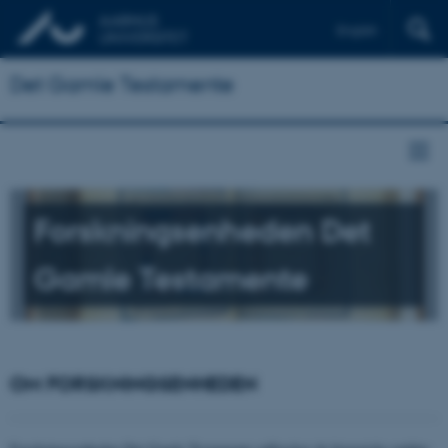
English
Det Gamle Testamente
Forskningsenheden Det
Gamle Testamente
OM FORSKNINGSENHEDEN