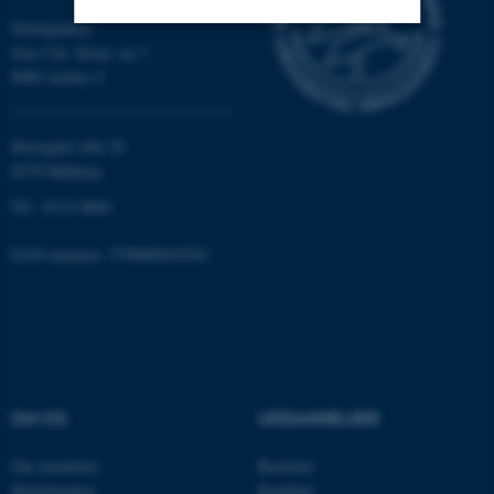
Nobelparken
Jens Chr. Skous vej 7
Nødvendige
Statistiske
Marketing
8000 Aarhus C
Funktionelle
Uklassificerede
Moesgård Allé 20
8270 Højbjerg
Nødvendige cookies hjælper
Tlf.: 8715 0000
med at gøre hjemmesiden
brugbar ved at aktivere nogle
EAN-nummer: 5798000418301
grundlæggende funktioner
som navigation mm.
Hjemmesiden kan ikke
fungerer uden disse cookies.
OM OS
UDDANNELSER
Navn
Udbyder / Domæne
Om instituttet
Bachelor
be_typo_user
TYPO3 Association
Medarbejdere
Kandidat