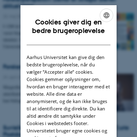
aktuel igen
20. maj 2026
-
IKS
Cookies giver dig en
I 1200 år har fortællingen om missionæren Ansgar
ENGLISH
bedre brugeroplevelse
været brugt til at forstå kristendom, magt og dansk
DANISH
identitet. Nu viser en ny forskningsbog fra Aarhus
Universitet og Moesgaard, hvordan fortællingen…
Aarhus Universitet kan give dig den
bedste brugeroplevelse, når du
Forskertalent modtager ph.d.-pris
vælger ”Accepter alle” cookies.
29. april 2026
-
IKS
Cookies gemmer oplysninger om,
hvordan en bruger interagerer med et
Margrethe Birkler har undersøgt, hvordan den tysk-
website. Alle dine data er
amerikanske teolog Paul Tillichs symbolske teologi
kan bidrage til at holde nutidens teologi i bevægelse.
anonymiseret, og de kan ikke bruges
til at identificere dig direkte. Du kan
altid ændre dit samtykke under
Cookies i webstedets footer.
Suvielise Nurmi - New Marie Skłodowska-Curie
Universitetet bruger egne cookies og
Postdoctoral Fellow at the Department of