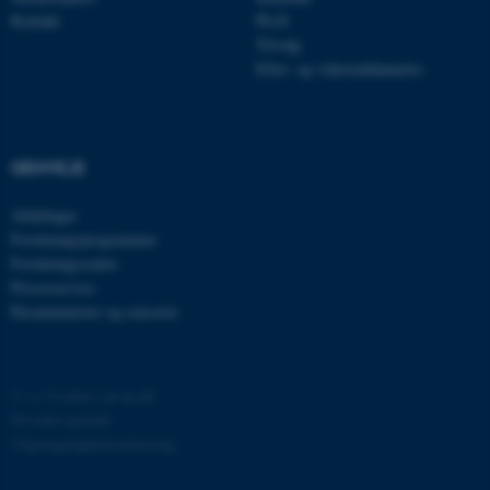
.au.dk
Kontakt
Ph.D.
Tilvalg
Efter- og videreuddannelse
fe_typo_user
Typo3 Association
.au.dk
GENVEJE
Afdelinger
Forskningsprogrammer
Forskningscentre
Presseservice
Eksaminatorer og censorer
©
—
Cookies på au.dk
ASP.NET_SessionId
Microsoft Corporation
Privatlivspolitik
.au.dk
Tilgængelighedserklæring