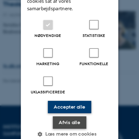
cookies sat af vores
Theology
samarbejdspartnere.
01. september 2025
-
Teologi
Suvielise Nurmi will focus on her Relational
Biodiversity Ethics (REBET) project.
NØDVENDIGE
STATISTISKE
MARKETING
FUNKTIONELLE
Se alle nyheder
Revideret 16.04.2026
-
AU Kommunikation
UKLASSIFICEREDE
Accepter alle
Afvis alle
INSTITUT FOR KULTUR OG
SAMFUND
Læs mere om cookies